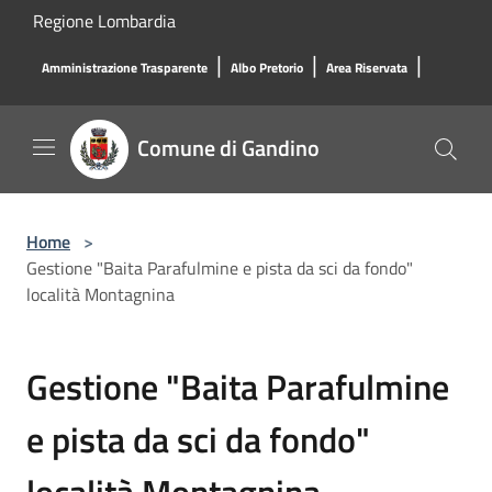
Salta al contenuto principale
Regione Lombardia
|
|
|
Amministrazione Trasparente
Albo Pretorio
Area Riservata
Comune di Gandino
Home
>
Gestione "Baita Parafulmine e pista da sci da fondo"
località Montagnina
Gestione "Baita Parafulmine
e pista da sci da fondo"