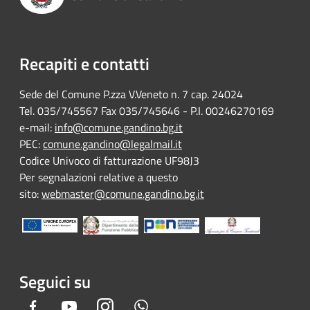
Recapiti e contatti
Sede del Comune P.zza V.Veneto n. 7 cap. 24024
Tel. 035/745567 Fax 035/745646 - P.I. 00246270169
e-mail:
info@comune.gandino.bg.it
PEC:
comune.gandino@legalmail.it
Codice Univoco di fatturazione UF98J3
Per segnalazioni relative a questo
sito:
webmaster@comune.gandino.bg.it
Seguici su
Facebook
Youtube
Instagram
Whatsapp