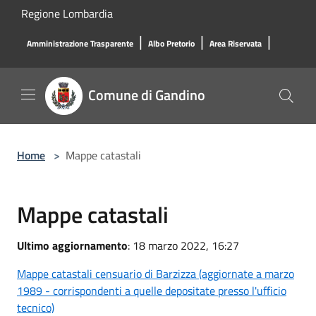
Salta al contenuto principale
Regione Lombardia
|
|
|
Amministrazione Trasparente
Albo Pretorio
Area Riservata
Comune di Gandino
Home
>
Mappe catastali
Mappe catastali
Ultimo aggiornamento
: 18 marzo 2022, 16:27
Mappe catastali censuario di Barzizza (aggiornate a marzo
1989 - corrispondenti a quelle depositate presso l'ufficio
tecnico)