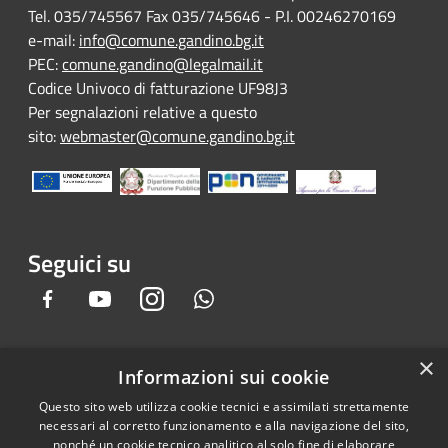
Tel. 035/745567 Fax 035/745646 - P.I. 00246270169
e-mail:
info@comune.gandino.bg.it
PEC:
comune.gandino@legalmail.it
Codice Univoco di fatturazione UF98J3
Per segnalazioni relative a questo
sito:
webmaster@comune.gandino.bg.it
Seguici su
Facebook
Youtube
Instagram
Whatsapp
×
Informazioni sui cookie
RSS
Copyright © 2026 • Comune di
Questo sito web utilizza cookie tecnici e assimilati strettamente
Accessibilità
Gandino • Powered by
necessari al corretto funzionamento e alla navigazione del sito,
Privacy
Municipium
Accesso
•
nonché un cookie tecnico analitico al solo fine di elaborare