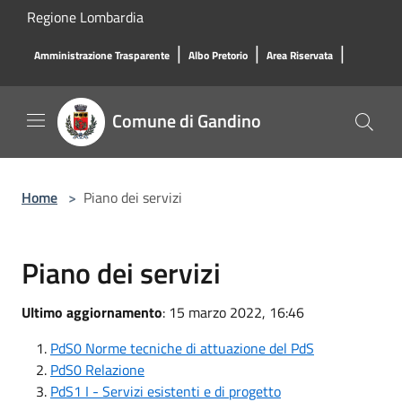
Salta al contenuto principale
Regione Lombardia
|
|
|
Amministrazione Trasparente
Albo Pretorio
Area Riservata
Comune di Gandino
Home
>
Piano dei servizi
Piano dei servizi
Ultimo aggiornamento
: 15 marzo 2022, 16:46
PdS0 Norme tecniche di attuazione del PdS
PdS0 Relazione
PdS1 I - Servizi esistenti e di progetto