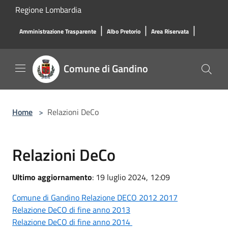
Salta al contenuto principale
Regione Lombardia
|
|
|
Amministrazione Trasparente
Albo Pretorio
Area Riservata
Comune di Gandino
Home
>
Relazioni DeCo
Relazioni DeCo
Ultimo aggiornamento
: 19 luglio 2024, 12:09
Comune di Gandino Relazione DECO 2012 2017
Relazione DeCO di fine anno 2013
Relazione DeCO di fine anno 2014