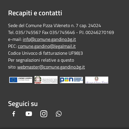
Recapiti e contatti
Sede del Comune P.zza V.Veneto n. 7 cap. 24024
Tel. 035/745567 Fax 035/745646 - P.I. 00246270169
e-mail:
info@comune.gandino.bg.it
PEC:
comune.gandino@legalmail.it
Codice Univoco di fatturazione UF98J3
Per segnalazioni relative a questo
sito:
webmaster@comune.gandino.bg.it
Seguici su
Facebook
Youtube
Instagram
Whatsapp