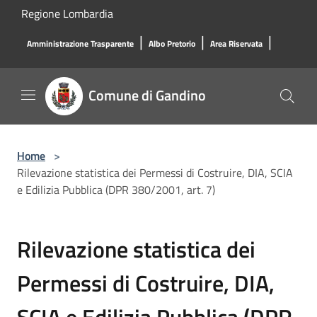
Salta al contenuto principale
Regione Lombardia
|
|
|
Amministrazione Trasparente
Albo Pretorio
Area Riservata
Comune di Gandino
Home
>
Rilevazione statistica dei Permessi di Costruire, DIA, SCIA
e Edilizia Pubblica (DPR 380/2001, art. 7)
Rilevazione statistica dei
Permessi di Costruire, DIA,