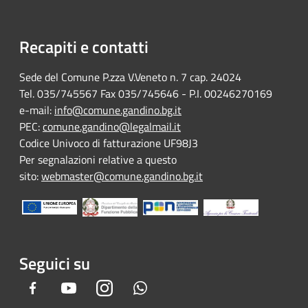
Recapiti e contatti
Sede del Comune P.zza V.Veneto n. 7 cap. 24024
Tel. 035/745567 Fax 035/745646 - P.I. 00246270169
e-mail:
info@comune.gandino.bg.it
PEC:
comune.gandino@legalmail.it
Codice Univoco di fatturazione UF98J3
Per segnalazioni relative a questo
sito:
webmaster@comune.gandino.bg.it
Seguici su
Facebook
Youtube
Instagram
Whatsapp