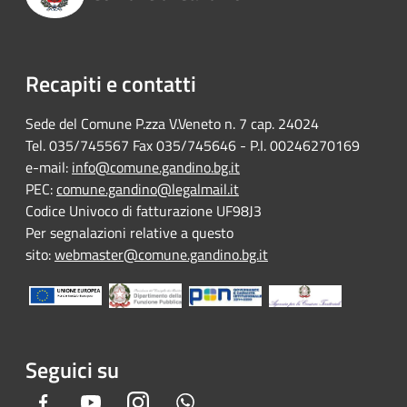
Recapiti e contatti
Sede del Comune P.zza V.Veneto n. 7 cap. 24024
Tel. 035/745567 Fax 035/745646 - P.I. 00246270169
e-mail:
info@comune.gandino.bg.it
PEC:
comune.gandino@legalmail.it
Codice Univoco di fatturazione UF98J3
Per segnalazioni relative a questo
sito:
webmaster@comune.gandino.bg.it
Seguici su
Facebook
Youtube
Instagram
Whatsapp