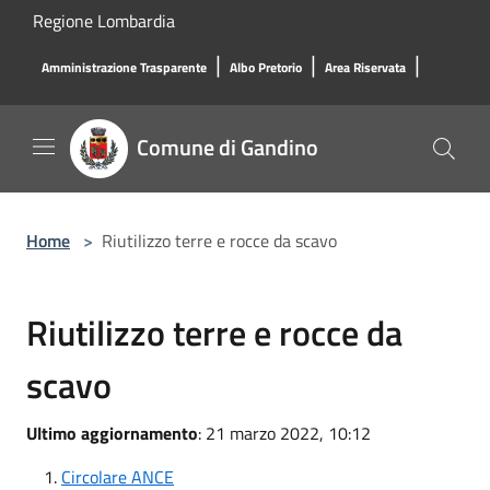
Salta al contenuto principale
Regione Lombardia
|
|
|
Amministrazione Trasparente
Albo Pretorio
Area Riservata
Comune di Gandino
Home
>
Riutilizzo terre e rocce da scavo
Riutilizzo terre e rocce da
scavo
Ultimo aggiornamento
: 21 marzo 2022, 10:12
Circolare ANCE