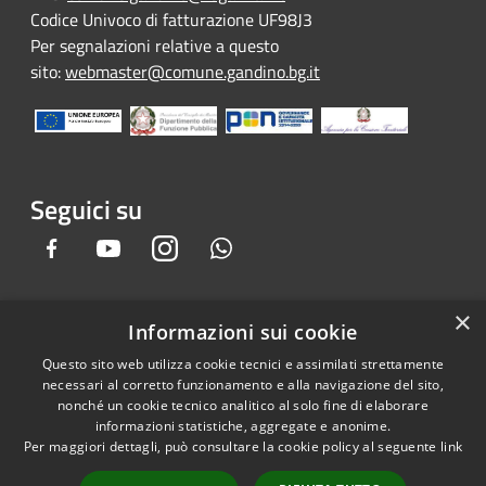
Codice Univoco di fatturazione UF98J3
Per segnalazioni relative a questo
sito:
webmaster@comune.gandino.bg.it
Seguici su
Facebook
Youtube
Instagram
Whatsapp
×
Informazioni sui cookie
RSS
Copyright © 2026 • Comune di
Questo sito web utilizza cookie tecnici e assimilati strettamente
Accessibilità
Gandino • Powered by
necessari al corretto funzionamento e alla navigazione del sito,
Privacy
Municipium
Accesso
•
nonché un cookie tecnico analitico al solo fine di elaborare
informazioni statistiche, aggregate e anonime.
Cookie
redazione
Per maggiori dettagli, può consultare la cookie policy al seguente
link
Mappa del sito
Credits