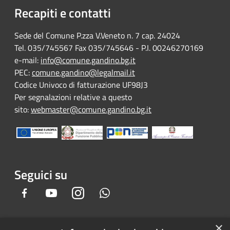
Recapiti e contatti
Sede del Comune P.zza V.Veneto n. 7 cap. 24024
Tel. 035/745567 Fax 035/745646 - P.I. 00246270169
e-mail:
info@comune.gandino.bg.it
PEC:
comune.gandino@legalmail.it
Codice Univoco di fatturazione UF98J3
Per segnalazioni relative a questo
sito:
webmaster@comune.gandino.bg.it
Seguici su
Facebook
Youtube
Instagram
Whatsapp
×