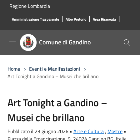
Salta al contenuto principale
Regione Lombardia
|
|
|
Amministrazione Trasparente
Albo Pretorio
Area Riservata
Comune di Gandino
Home
>
Eventi e Manifestazioni
>
Art Tonight a Gandino – Musei che brillano
Art Tonight a Gandino –
Musei che brillano
Pubblicato il 23 giugno 2026 •
Arte e Cultura
,
Mostre
•
Piazza della Emancipazione, 9, 24024 Gandino BG, Italia