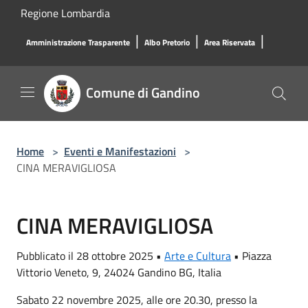
Salta al contenuto principale
Regione Lombardia
|
|
|
Amministrazione Trasparente
Albo Pretorio
Area Riservata
Comune di Gandino
Home
>
Eventi e Manifestazioni
>
CINA MERAVIGLIOSA
CINA MERAVIGLIOSA
Pubblicato il 28 ottobre 2025 •
Arte e Cultura
•
Piazza
Vittorio Veneto, 9, 24024 Gandino BG, Italia
Sabato 22 novembre 2025, alle ore 20.30, presso la