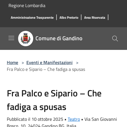
Salta al contenuto principale
Regione Lombardia
|
|
|
Amministrazione Trasparente
Albo Pretorio
Area Riservata
Comune di Gandino
Home
>
Eventi e Manifestazioni
>
Fra Palco e Sipario – Che fadiga a spusas
Fra Palco e Sipario – Che
fadiga a spusas
Pubblicato il 10 ottobre 2025 •
Teatro
•
Via San Giovanni
Bosco, 10, 24024 Gandino BG, Italia