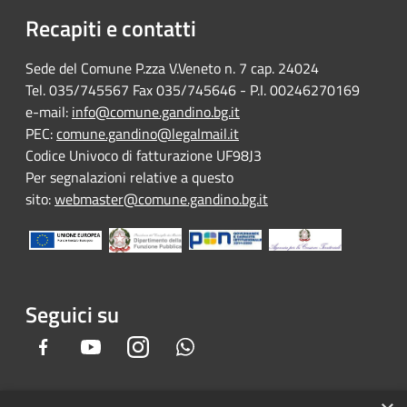
Recapiti e contatti
Sede del Comune P.zza V.Veneto n. 7 cap. 24024
Tel. 035/745567 Fax 035/745646 - P.I. 00246270169
e-mail:
info@comune.gandino.bg.it
PEC:
comune.gandino@legalmail.it
Codice Univoco di fatturazione UF98J3
Per segnalazioni relative a questo
sito:
webmaster@comune.gandino.bg.it
Seguici su
Facebook
Youtube
Instagram
Whatsapp