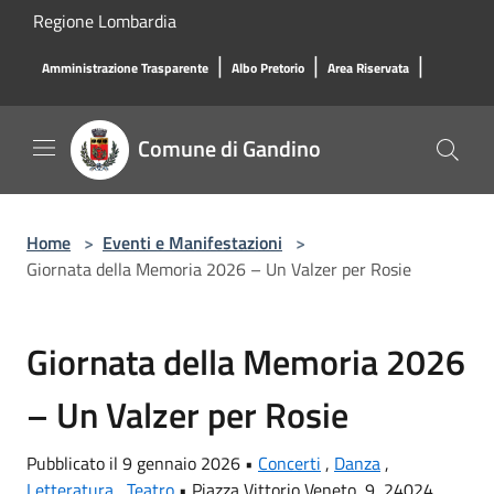
Salta al contenuto principale
Regione Lombardia
|
|
|
Amministrazione Trasparente
Albo Pretorio
Area Riservata
Comune di Gandino
Home
>
Eventi e Manifestazioni
>
Giornata della Memoria 2026 – Un Valzer per Rosie
Giornata della Memoria 2026
– Un Valzer per Rosie
Pubblicato il 9 gennaio 2026 •
Concerti
,
Danza
,
Letteratura
,
Teatro
•
Piazza Vittorio Veneto, 9, 24024