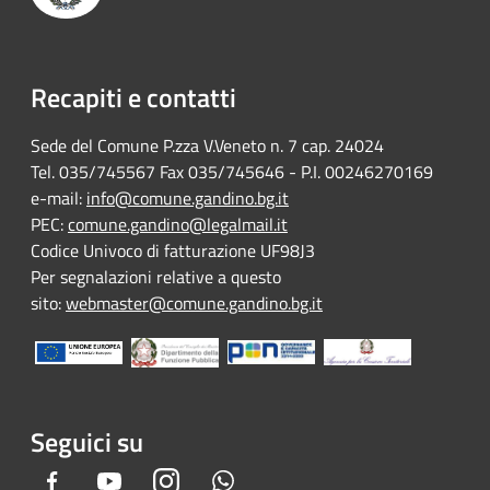
Recapiti e contatti
Sede del Comune P.zza V.Veneto n. 7 cap. 24024
Tel. 035/745567 Fax 035/745646 - P.I. 00246270169
e-mail:
info@comune.gandino.bg.it
PEC:
comune.gandino@legalmail.it
Codice Univoco di fatturazione UF98J3
Per segnalazioni relative a questo
sito:
webmaster@comune.gandino.bg.it
Seguici su
Facebook
Youtube
Instagram
Whatsapp