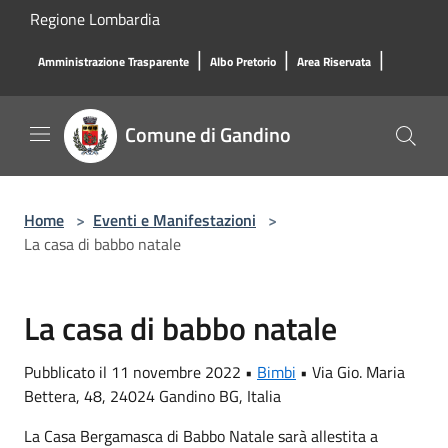
Salta al contenuto principale
Regione Lombardia
|
|
|
Amministrazione Trasparente
Albo Pretorio
Area Riservata
Comune di Gandino
Home
>
Eventi e Manifestazioni
>
La casa di babbo natale
La casa di babbo natale
Pubblicato il 11 novembre 2022 •
Bimbi
•
Via Gio. Maria
Bettera, 48, 24024 Gandino BG, Italia
La Casa Bergamasca di Babbo Natale sarà allestita a