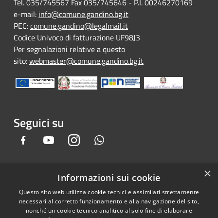
Tel. 035/745567 Fax 035/745646 - P.I. 00246270169
e-mail:
info@comune.gandino.bg.it
PEC:
comune.gandino@legalmail.it
Codice Univoco di fatturazione UF98J3
Per segnalazioni relative a questo
sito:
webmaster@comune.gandino.bg.it
Seguici su
Facebook
Youtube
Instagram
Whatsapp
×
Informazioni sui cookie
RSS
Copyright © 2026 • Comune di
Questo sito web utilizza cookie tecnici e assimilati strettamente
Accessibilità
Gandino • Powered by
necessari al corretto funzionamento e alla navigazione del sito,
Privacy
Municipium
Accesso
•
nonché un cookie tecnico analitico al solo fine di elaborare