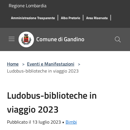
Salta al contenuto principale
Regione Lombardia
|
|
|
Amministrazione Trasparente
Albo Pretorio
Area Riservata
Comune di Gandino
Home
>
Eventi e Manifestazioni
>
Ludobus-biblioteche in viaggio 2023
Ludobus-biblioteche in
viaggio 2023
Pubblicato il 13 luglio 2023 •
Bimbi