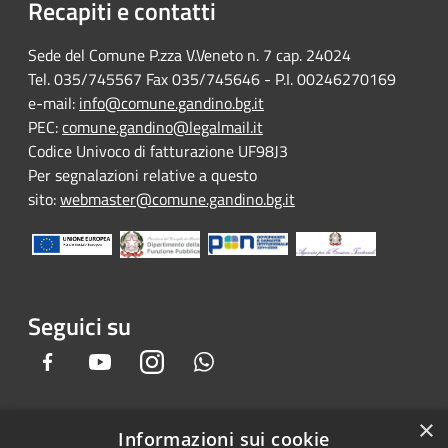
Recapiti e contatti
Sede del Comune P.zza V.Veneto n. 7 cap. 24024
Tel. 035/745567 Fax 035/745646 - P.I. 00246270169
e-mail:
info@comune.gandino.bg.it
PEC:
comune.gandino@legalmail.it
Codice Univoco di fatturazione UF98J3
Per segnalazioni relative a questo
sito:
webmaster@comune.gandino.bg.it
Seguici su
Facebook
Youtube
Instagram
Whatsapp
×
Informazioni sui cookie