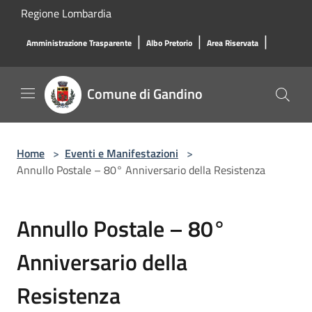
Salta al contenuto principale
Regione Lombardia
|
|
|
Amministrazione Trasparente
Albo Pretorio
Area Riservata
Comune di Gandino
Home
>
Eventi e Manifestazioni
>
Annullo Postale – 80° Anniversario della Resistenza
Annullo Postale – 80°
Anniversario della
Resistenza