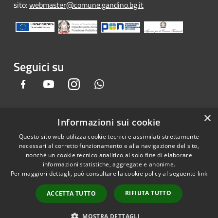
sito:
webmaster@comune.gandino.bg.it
Seguici su
Facebook
Youtube
Instagram
Whatsapp
×
Informazioni sui cookie
RSS
Copyright © 2026 • Comune di
Questo sito web utilizza cookie tecnici e assimilati strettamente
Accessibilità
Gandino • Powered by
necessari al corretto funzionamento e alla navigazione del sito,
Privacy
Municipium
Accesso
•
nonché un cookie tecnico analitico al solo fine di elaborare
informazioni statistiche, aggregate e anonime.
Cookie
redazione
Per maggiori dettagli, può consultare la cookie policy al seguente
link
Mappa del sito
Credits
RIFIUTA TUTTO
ACCETTA TUTTO
Dichiarazione e Feedback
accessibilità sito e app
MOSTRA DETTAGLI