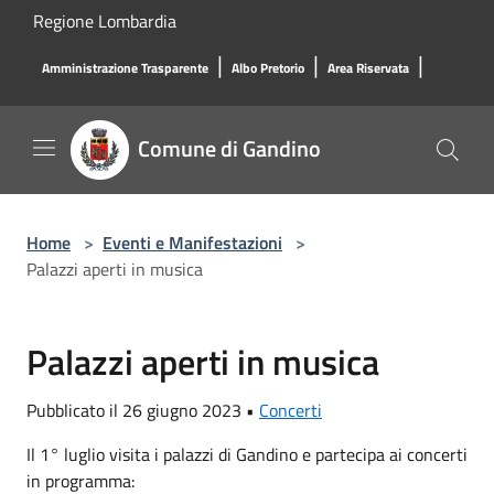
Salta al contenuto principale
Regione Lombardia
|
|
|
Amministrazione Trasparente
Albo Pretorio
Area Riservata
Comune di Gandino
Home
>
Eventi e Manifestazioni
>
Palazzi aperti in musica
Palazzi aperti in musica
Pubblicato il 26 giugno 2023 •
Concerti
Il 1° luglio v
isita i palazzi di Gandino e partecipa ai concerti
in programma: