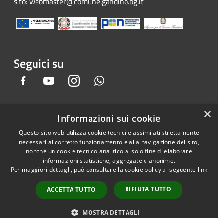
sito:
webmaster@comune.gandino.bg.it
Seguici su
Facebook
Youtube
Instagram
Whatsapp
×
Informazioni sui cookie
RSS
Copyright © 2026 • Comune di
Questo sito web utilizza cookie tecnici e assimilati strettamente
Accessibilità
Gandino • Powered by
necessari al corretto funzionamento e alla navigazione del sito,
Privacy
Municipium
Accesso
•
nonché un cookie tecnico analitico al solo fine di elaborare
informazioni statistiche, aggregate e anonime.
Cookie
redazione
Per maggiori dettagli, può consultare la cookie policy al seguente
link
Mappa del sito
Credits
RIFIUTA TUTTO
ACCETTA TUTTO
Dichiarazione e Feedback
accessibilità sito e app
MOSTRA DETTAGLI