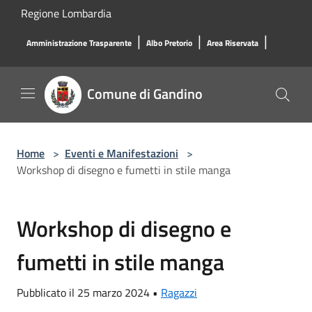
Salta al contenuto principale
Regione Lombardia
|
|
|
Amministrazione Trasparente
Albo Pretorio
Area Riservata
Comune di Gandino
Home
>
Eventi e Manifestazioni
>
Workshop di disegno e fumetti in stile manga
Workshop di disegno e
fumetti in stile manga
Pubblicato il 25 marzo 2024 •
Ragazzi