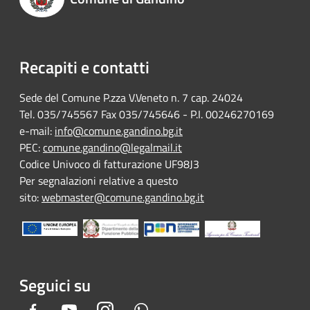
Recapiti e contatti
Sede del Comune P.zza V.Veneto n. 7 cap. 24024
Tel. 035/745567 Fax 035/745646 - P.I. 00246270169
e-mail:
info@comune.gandino.bg.it
PEC:
comune.gandino@legalmail.it
Codice Univoco di fatturazione UF98J3
Per segnalazioni relative a questo
sito:
webmaster@comune.gandino.bg.it
Seguici su
Facebook
Youtube
Instagram
Whatsapp