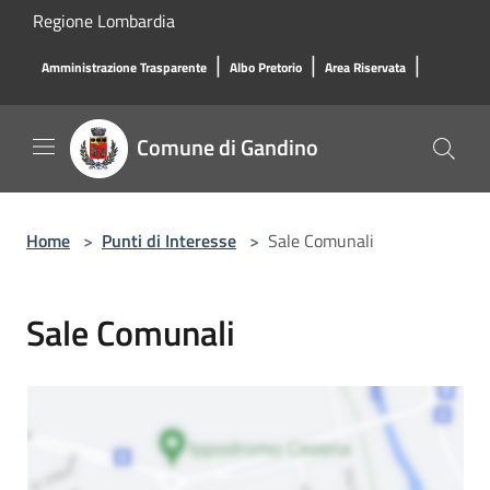
Salta al contenuto principale
Regione Lombardia
|
|
|
Amministrazione Trasparente
Albo Pretorio
Area Riservata
Comune di Gandino
Home
>
Punti di Interesse
>
Sale Comunali
Sale Comunali