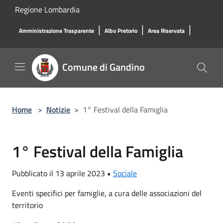
Salta al contenuto principale
Regione Lombardia
|
|
|
Amministrazione Trasparente
Albo Pretorio
Area Riservata
Comune di Gandino
Home
>
Notizie
>
1° Festival della Famiglia
1° Festival della Famiglia
Pubblicato il 13 aprile 2023 •
Sociale
Eventi specifici per famiglie, a cura delle associazioni del
territorio