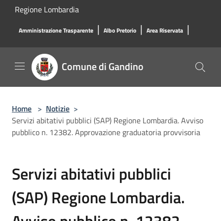
Salta al contenuto principale
Regione Lombardia
|
|
|
Amministrazione Trasparente
Albo Pretorio
Area Riservata
Comune di Gandino
Home
>
Notizie
>
Servizi abitativi pubblici (SAP) Regione Lombardia. Avviso
pubblico n. 12382. Approvazione graduatoria provvisoria
Servizi abitativi pubblici
(SAP) Regione Lombardia.