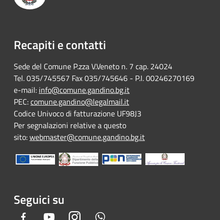
Recapiti e contatti
Sede del Comune P.zza V.Veneto n. 7 cap. 24024
Tel. 035/745567 Fax 035/745646 - P.I. 00246270169
e-mail:
info@comune.gandino.bg.it
PEC:
comune.gandino@legalmail.it
Codice Univoco di fatturazione UF98J3
Per segnalazioni relative a questo
sito:
webmaster@comune.gandino.bg.it
Seguici su
Facebook
Youtube
Instagram
Whatsapp