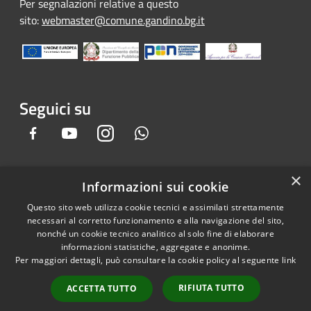
Per segnalazioni relative a questo
sito:
webmaster@comune.gandino.bg.it
Seguici su
Facebook
Youtube
Instagram
Whatsapp
×
Informazioni sui cookie
RSS
Copyright © 2026 • Comune di
Questo sito web utilizza cookie tecnici e assimilati strettamente
Accessibilità
Gandino • Powered by
necessari al corretto funzionamento e alla navigazione del sito,
Privacy
Municipium
Accesso
•
nonché un cookie tecnico analitico al solo fine di elaborare
informazioni statistiche, aggregate e anonime.
Cookie
redazione
Per maggiori dettagli, può consultare la cookie policy al seguente
link
Mappa del sito
Credits
RIFIUTA TUTTO
ACCETTA TUTTO
Dichiarazione e Feedback