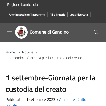
Salta al contenuto principale
Regione Lombardia
|
|
|
Amministrazione Trasparente
Albo Pretorio
Area Riservata
Comune di Gandino
Home
>
Notizie
>
1 settembre-Giornata per la custodia del creato
1 settembre-Giornata per la
custodia del creato
Pubblicato il 1 settembre 2023 •
Ambiente
,
Cultura
,
Sociale