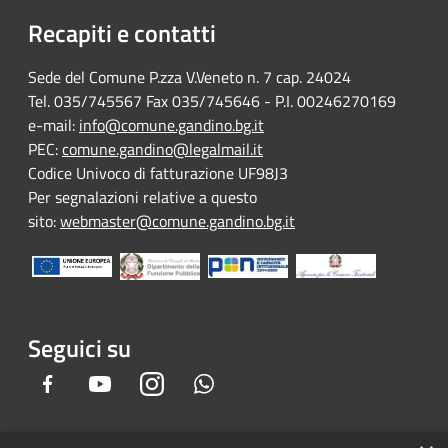
Recapiti e contatti
Sede del Comune P.zza V.Veneto n. 7 cap. 24024
Tel. 035/745567 Fax 035/745646 - P.I. 00246270169
e-mail:
info@comune.gandino.bg.it
PEC:
comune.gandino@legalmail.it
Codice Univoco di fatturazione UF98J3
Per segnalazioni relative a questo
sito:
webmaster@comune.gandino.bg.it
Seguici su
Facebook
Youtube
Instagram
Whatsapp