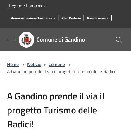
Salta al contenuto principale
Regione Lombardia
|
|
|
Amministrazione Trasparente
Albo Pretorio
Area Riservata
Comune di Gandino
Home
>
Notizie
>
Comune
>
A Gandino prende il via il progetto Turismo delle Radici!
A Gandino prende il via il
progetto Turismo delle
Radici!