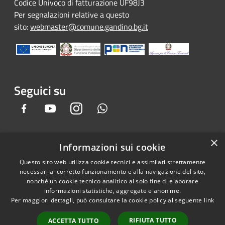
Codice Univoco di fatturazione UF98J3
Per segnalazioni relative a questo
sito:
webmaster@comune.gandino.bg.it
Seguici su
Facebook
Youtube
Instagram
Whatsapp
×
Informazioni sui cookie
RSS
Copyright © 2026 • Comune di
Questo sito web utilizza cookie tecnici e assimilati strettamente
Accessibilità
Gandino • Powered by
necessari al corretto funzionamento e alla navigazione del sito,
Privacy
Municipium
Accesso
•
nonché un cookie tecnico analitico al solo fine di elaborare
informazioni statistiche, aggregate e anonime.
Cookie
redazione
Per maggiori dettagli, può consultare la cookie policy al seguente
link
Mappa del sito
Credits
RIFIUTA TUTTO
ACCETTA TUTTO