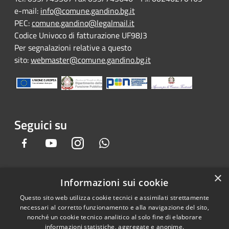
e-mail:
info@comune.gandino.bg.it
PEC:
comune.gandino@legalmail.it
Codice Univoco di fatturazione UF98J3
Per segnalazioni relative a questo
sito:
webmaster@comune.gandino.bg.it
Seguici su
Facebook
Youtube
Instagram
Whatsapp
×
Informazioni sui cookie
RSS
Copyright © 2026 • Comune di
Questo sito web utilizza cookie tecnici e assimilati strettamente
Accessibilità
Gandino • Powered by
necessari al corretto funzionamento e alla navigazione del sito,
Privacy
Municipium
Accesso
•
nonché un cookie tecnico analitico al solo fine di elaborare
informazioni statistiche, aggregate e anonime.
Cookie