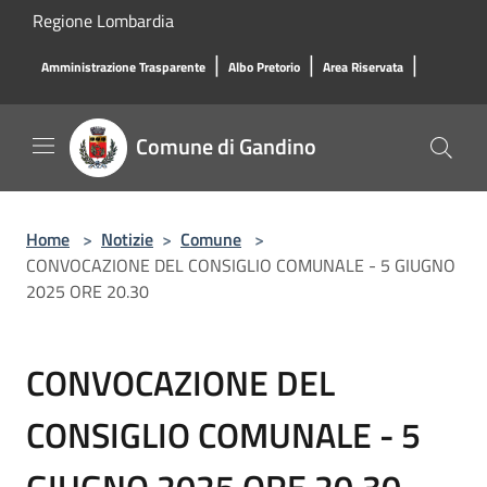
Salta al contenuto principale
Regione Lombardia
|
|
|
Amministrazione Trasparente
Albo Pretorio
Area Riservata
Comune di Gandino
Home
>
Notizie
>
Comune
>
CONVOCAZIONE DEL CONSIGLIO COMUNALE - 5 GIUGNO
2025 ORE 20.30
CONVOCAZIONE DEL
CONSIGLIO COMUNALE - 5