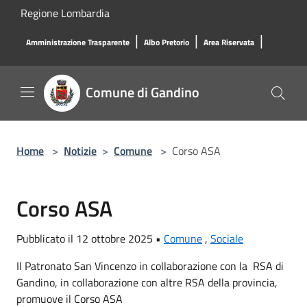
Salta al contenuto principale
Regione Lombardia
|
|
|
Amministrazione Trasparente
Albo Pretorio
Area Riservata
Comune di Gandino
Home
>
Notizie
>
Comune
>
Corso ASA
Corso ASA
Pubblicato il 12 ottobre 2025 •
Comune
,
Sociale
Il Patronato San Vincenzo in collaborazione con la RSA di
Gandino, in collaborazione con altre RSA della provincia,
promuove il Corso ASA