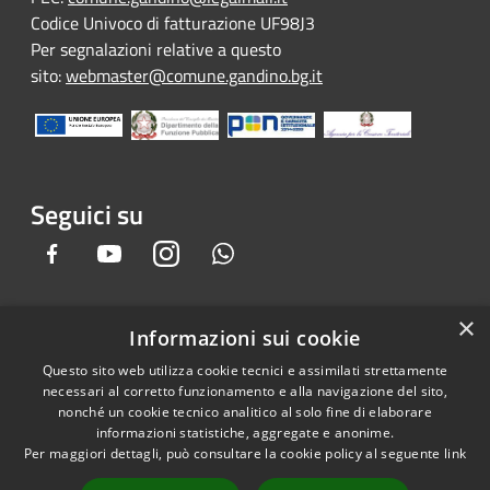
Codice Univoco di fatturazione UF98J3
Per segnalazioni relative a questo
sito:
webmaster@comune.gandino.bg.it
Seguici su
Facebook
Youtube
Instagram
Whatsapp
×
Informazioni sui cookie
RSS
Copyright © 2026 • Comune di
Questo sito web utilizza cookie tecnici e assimilati strettamente
Accessibilità
Gandino • Powered by
necessari al corretto funzionamento e alla navigazione del sito,
Privacy
Municipium
Accesso
•
nonché un cookie tecnico analitico al solo fine di elaborare
informazioni statistiche, aggregate e anonime.
Cookie
redazione
Per maggiori dettagli, può consultare la cookie policy al seguente
link
Mappa del sito