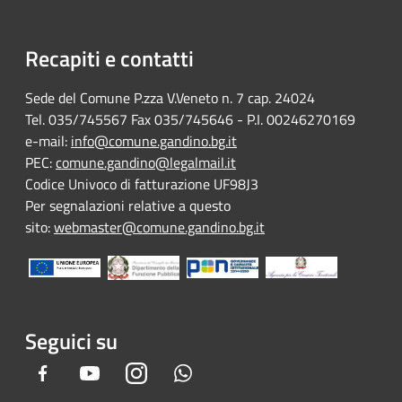
Recapiti e contatti
Sede del Comune P.zza V.Veneto n. 7 cap. 24024
Tel. 035/745567 Fax 035/745646 - P.I. 00246270169
e-mail:
info@comune.gandino.bg.it
PEC:
comune.gandino@legalmail.it
Codice Univoco di fatturazione UF98J3
Per segnalazioni relative a questo
sito:
webmaster@comune.gandino.bg.it
Seguici su
Facebook
Youtube
Instagram
Whatsapp