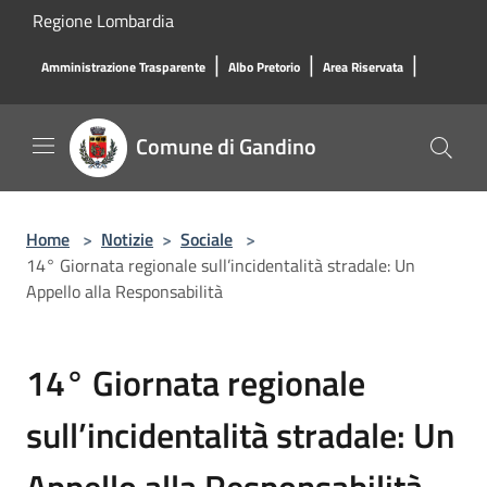
Salta al contenuto principale
Regione Lombardia
|
|
|
Amministrazione Trasparente
Albo Pretorio
Area Riservata
Comune di Gandino
Home
>
Notizie
>
Sociale
>
14° Giornata regionale sull’incidentalità stradale: Un
Appello alla Responsabilità
14° Giornata regionale
sull’incidentalità stradale: Un