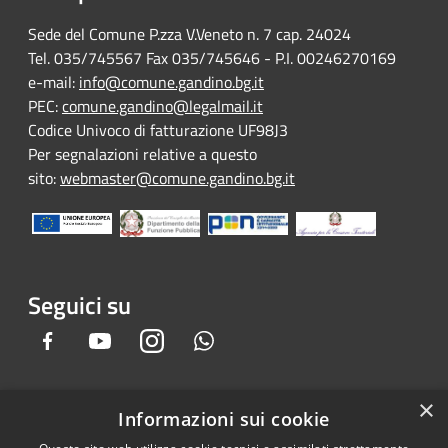
Sede del Comune P.zza V.Veneto n. 7 cap. 24024
Tel. 035/745567 Fax 035/745646 - P.I. 00246270169
e-mail:
info@comune.gandino.bg.it
PEC:
comune.gandino@legalmail.it
Codice Univoco di fatturazione UF98J3
Per segnalazioni relative a questo
sito:
webmaster@comune.gandino.bg.it
Seguici su
Facebook
Youtube
Instagram
Whatsapp
×
Informazioni sui cookie
RSS
Copyright © 2026 • Comune di