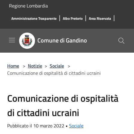
Salta al contenuto principale
Regione Lombardia
|
|
|
Amministrazione Trasparente
Albo Pretorio
Area Riservata
Comune di Gandino
Home
>
Notizie
>
Sociale
>
Comunicazione di ospitalità di cittadini ucraini
Comunicazione di ospitalità
di cittadini ucraini
Pubblicato il 10 marzo 2022 •
Sociale