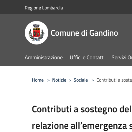
Salta al contenuto principale
Regione Lombardia
Comune di Gandino
Amministrazione
Uffici e Contatti
Servizi O
Home
>
Notizie
>
Sociale
>
Contributi a soste
Contributi a sostegno dell
relazione all’emergenza 