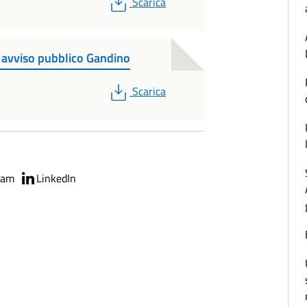
PDF
Scarica
- avviso pubblico Gandino
PDF
Scarica
ram
LinkedIn