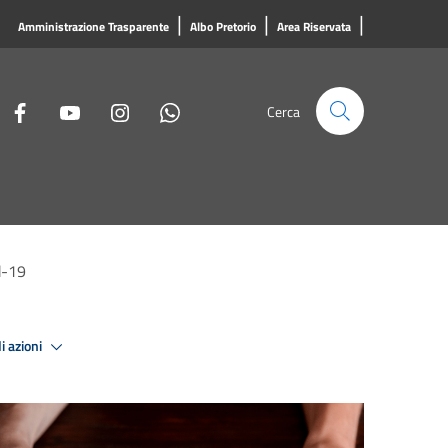
|
|
|
Amministrazione Trasparente
Albo Pretorio
Area Riservata
Cerca
d-19
i azioni