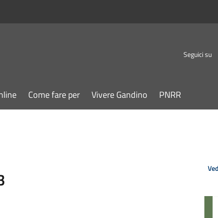
Seguici su
nline
Come fare per
Vivere Gandino
PNRR
Ved
3