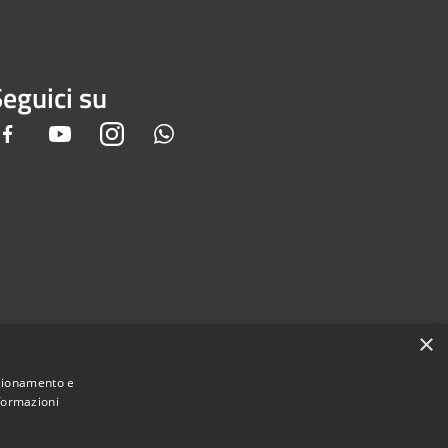
eguici su
Facebook
Youtube
Instagram
Whatsapp
×
nzionamento e
nformazioni