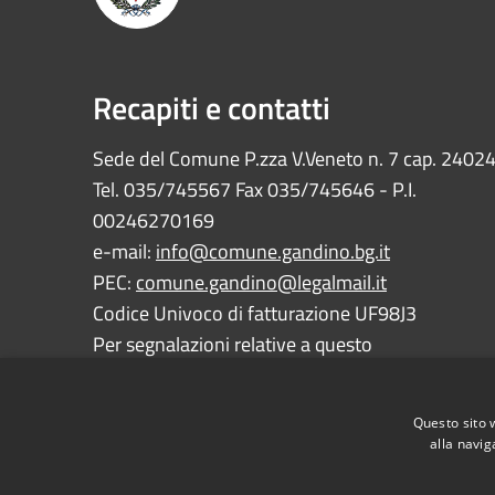
Recapiti e contatti
Sede del Comune P.zza V.Veneto n. 7 cap. 2402
Tel. 035/745567 Fax 035/745646 - P.I.
00246270169
e-mail:
info@comune.gandino.bg.it
PEC:
comune.gandino@legalmail.it
Codice Univoco di fatturazione UF98J3
Per segnalazioni relative a questo
sito:
webmaster@comune.gandino.bg.it
Questo sito 
alla navig