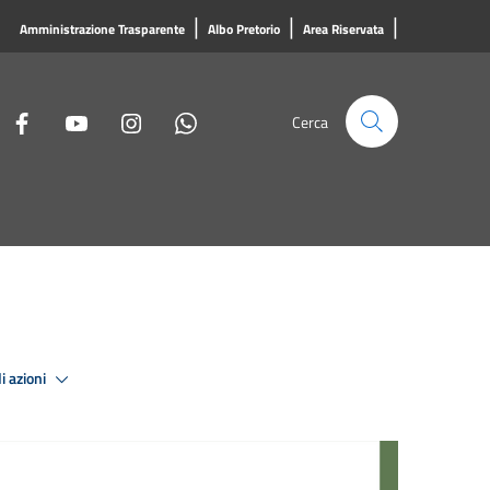
|
|
|
Amministrazione Trasparente
Albo Pretorio
Area Riservata
Cerca
i azioni