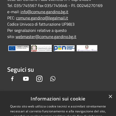
Tel. 035/745567 Fax 035/745646 - P.I. 00246270169
e-mail:
info@comune.gandino.bg.it
PEC:
comune.gandino@legalmail.it
Codice Univoco di fatturazione UF98J3
Per segnalazioni relative a questo
sito:
webmaster@comune.gandino.bg.it
Seguici su
Facebook
Youtube
Instagram
Whatsapp
×
Informazioni sui cookie
RSS
Copyright © 2026 • Comune di
Questo sito web utilizza cookie tecnici e assimilati strettamente
Accessibilità
Gandino • Powered by
necessari al corretto funzionamento e alla navigazione del sito,
Privacy
Municipium
Accesso