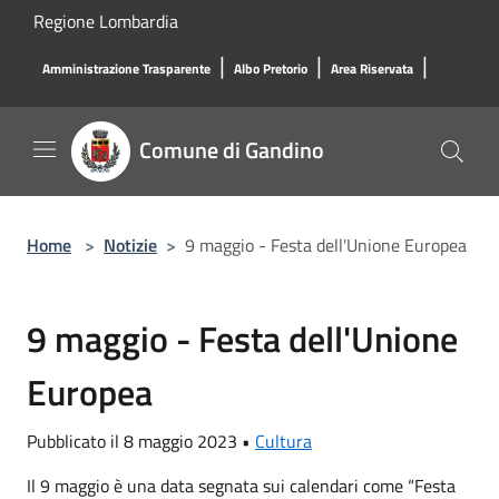
Salta al contenuto principale
Regione Lombardia
|
|
|
Amministrazione Trasparente
Albo Pretorio
Area Riservata
Comune di Gandino
Home
>
Notizie
>
9 maggio - Festa dell'Unione Europea
9 maggio - Festa dell'Unione
Europea
Pubblicato il 8 maggio 2023 •
Cultura
Il 9 maggio è una data segnata sui calendari come “Festa