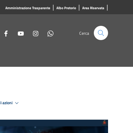
|
|
|
Amministrazione Trasparente
Albo Pretorio
Area Riservata
Cerca
i azioni