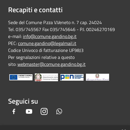
Recapiti e contatti
Sede del Comune P.zza V.Veneto n. 7 cap. 24024
Tel. 035/745567 Fax 035/745646 - P.I. 00246270169
e-mail:
info@comune.gandino.bg.it
PEC:
comune.gandino@legalmail.it
Codice Univoco di fatturazione UF98J3
Per segnalazioni relative a questo
sito:
webmaster@comune.gandino.bg.it
Seguici su
Facebook
Youtube
Instagram
Whatsapp