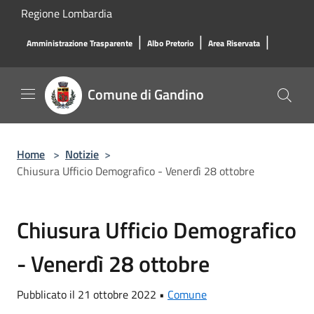
Salta al contenuto principale
Regione Lombardia
|
|
|
Amministrazione Trasparente
Albo Pretorio
Area Riservata
Comune di Gandino
Home
>
Notizie
>
Chiusura Ufficio Demografico - Venerdì 28 ottobre
Chiusura Ufficio Demografico
- Venerdì 28 ottobre
Pubblicato il 21 ottobre 2022 •
Comune