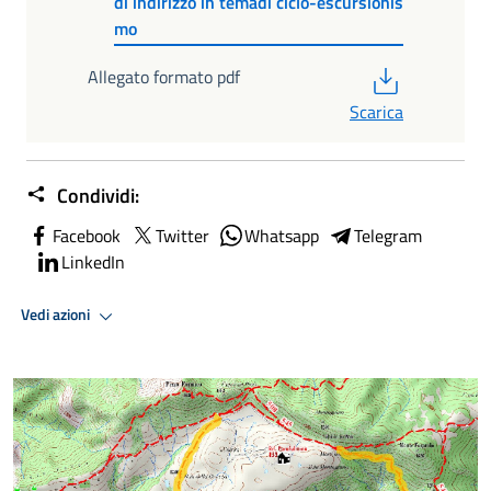
di indirizzo in temadi ciclo-escursionis
mo
PDF
Allegato formato pdf
Scarica
Condividi:
Facebook
Twitter
Whatsapp
Telegram
LinkedIn
Vedi azioni