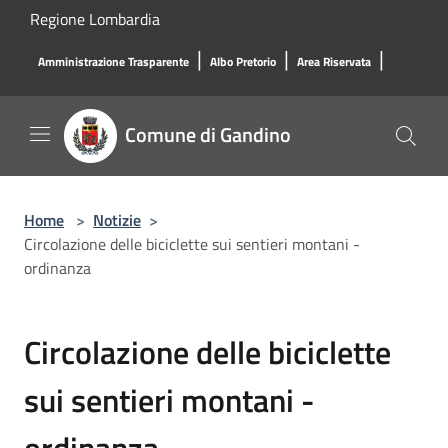
Salta al contenuto principale
Regione Lombardia
|
|
|
Amministrazione Trasparente
Albo Pretorio
Area Riservata
Comune di Gandino
Home
>
Notizie
>
Circolazione delle biciclette sui sentieri montani -
ordinanza
Circolazione delle biciclette
sui sentieri montani -