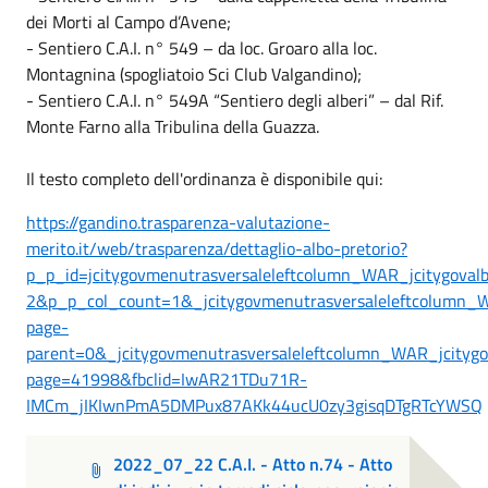
dei Morti al Campo d’Avene;
- Sentiero C.A.I. n° 549 – da loc. Groaro alla loc.
Montagnina (spogliatoio Sci Club Valgandino);
- Sentiero C.A.I. n° 549A “Sentiero degli alberi” – dal Rif.
Monte Farno alla Tribulina della Guazza.
Il testo completo dell'ordinanza è disponibile qui:
https://gandino.trasparenza-valutazione-
merito.it/web/trasparenza/dettaglio-albo-pretorio?
p_p_id=jcitygovmenutrasversaleleftcolumn_WAR_jcitygova
2&p_p_col_count=1&_jcitygovmenutrasversaleleftcolumn_WA
page-
parent=0&_jcitygovmenutrasversaleleftcolumn_WAR_jcitygov
page=41998&fbclid=IwAR21TDu71R-
IMCm_jIKIwnPmA5DMPux87AKk44ucU0zy3gisqDTgRTcYWSQ
2022_07_22 C.A.I. - Atto n.74 - Atto