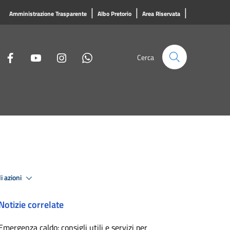
|
|
|
Amministrazione Trasparente
Albo Pretorio
Area Riservata
Cerca
i azioni
Notizie correlate
Emergenza caldo: consigli utili e servizi per