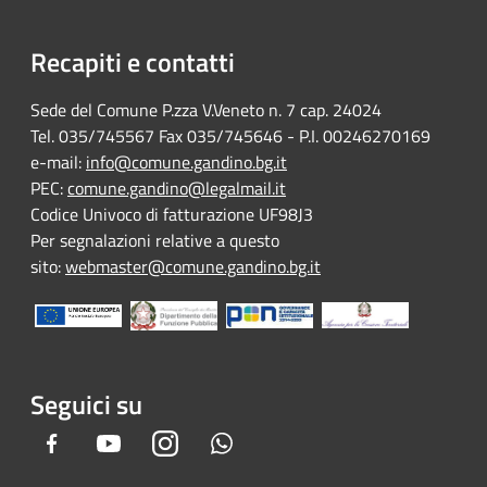
Recapiti e contatti
Sede del Comune P.zza V.Veneto n. 7 cap. 24024
Tel. 035/745567 Fax 035/745646 - P.I. 00246270169
e-mail:
info@comune.gandino.bg.it
PEC:
comune.gandino@legalmail.it
Codice Univoco di fatturazione UF98J3
Per segnalazioni relative a questo
sito:
webmaster@comune.gandino.bg.it
Seguici su
Facebook
Youtube
Instagram
Whatsapp