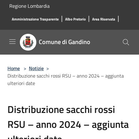
Salta al contenuto principale
Regione Lombardia
|
|
|
Amministrazione Trasparente
Albo Pretorio
Area Riservata
Comune di Gandino
Home
>
Notizie
>
Distribuzione sacchi rossi RSU – anno 2024 – aggiunta
ulteriori date
Distribuzione sacchi rossi
RSU – anno 2024 – aggiunta