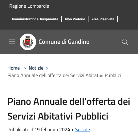
Salta al contenuto principale
Regione Lombardia
|
|
|
Amministrazione Trasparente
Albo Pretorio
Area Riservata
Comune di Gandino
Home
>
Notizie
>
Piano Annuale dell'offerta dei Servizi Abitativi Pubblici
Piano Annuale dell'offerta dei
Servizi Abitativi Pubblici
Pubblicato il 19 febbraio 2024 •
Sociale