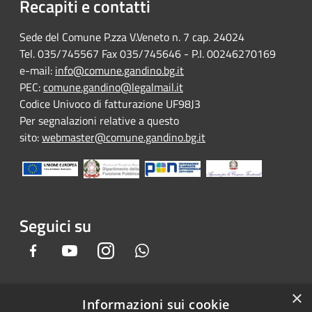
Recapiti e contatti
Sede del Comune P.zza V.Veneto n. 7 cap. 24024
Tel. 035/745567 Fax 035/745646 - P.I. 00246270169
e-mail:
info@comune.gandino.bg.it
PEC:
comune.gandino@legalmail.it
Codice Univoco di fatturazione UF98J3
Per segnalazioni relative a questo
sito:
webmaster@comune.gandino.bg.it
Seguici su
Facebook
Youtube
Instagram
Whatsapp
×
Informazioni sui cookie