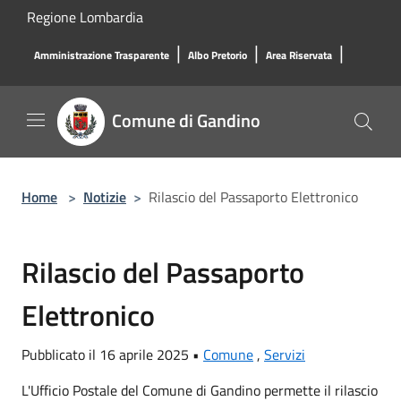
Salta al contenuto principale
Regione Lombardia
|
|
|
Amministrazione Trasparente
Albo Pretorio
Area Riservata
Comune di Gandino
Home
>
Notizie
>
Rilascio del Passaporto Elettronico
Rilascio del Passaporto
Elettronico
Pubblicato il 16 aprile 2025 •
Comune
,
Servizi
L'Ufficio Postale del Comune di Gandino permette il rilascio