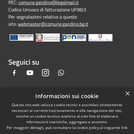
PEC:
comune.gandino@legalmail.it
Codice Univoco di fatturazione UF98J3
Per segnalazioni relative a questo
sito:
webmaster@comune.gandino.bg.it
Seguici su
Facebook
Youtube
Instagram
Whatsapp
×
Informazioni sui cookie
RSS
Copyright © 2026 • Comune di
Questo sito web utilizza cookie tecnici e assimilati strettamente
Accessibilità
Gandino • Powered by
necessari al corretto funzionamento e alla navigazione del sito,
Privacy
Municipium
Accesso
•
nonché un cookie tecnico analitico al solo fine di elaborare
informazioni statistiche, aggregate e anonime.
Cookie
redazione
Per maggiori dettagli, può consultare la cookie policy al seguente
link
Mappa del sito