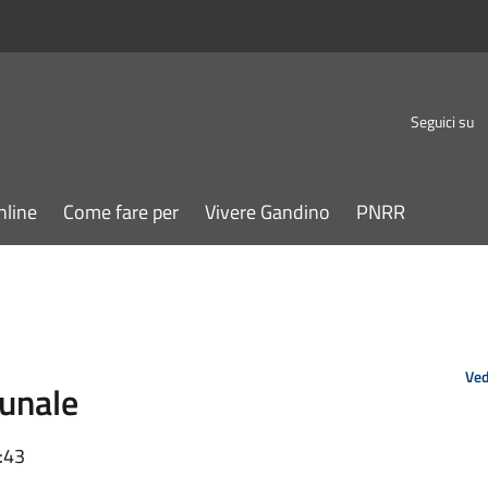
Seguici su
nline
Come fare per
Vivere Gandino
PNRR
Ved
unale
:43