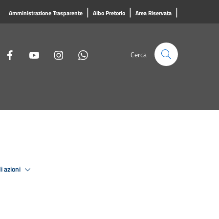
|
|
|
Amministrazione Trasparente
Albo Pretorio
Area Riservata
Cerca
i azioni