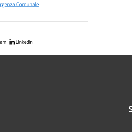
mergenza Comunale
ram
LinkedIn
S
4