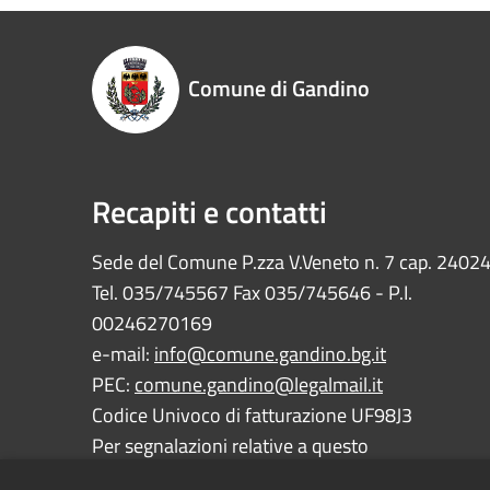
Comune di Gandino
Recapiti e contatti
Sede del Comune P.zza V.Veneto n. 7 cap. 2402
Tel. 035/745567 Fax 035/745646 - P.I.
00246270169
e-mail:
info@comune.gandino.bg.it
PEC:
comune.gandino@legalmail.it
Codice Univoco di fatturazione UF98J3
Per segnalazioni relative a questo
sito:
webmaster@comune.gandino.bg.it