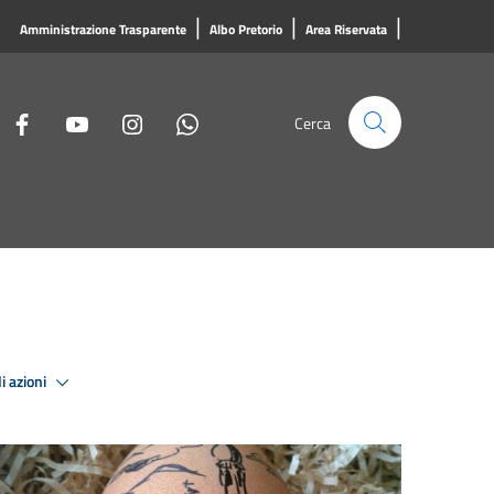
|
|
|
Amministrazione Trasparente
Albo Pretorio
Area Riservata
Cerca
i azioni