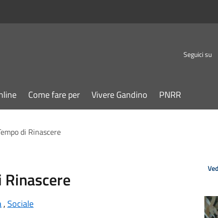
Seguici su
nline
Come fare per
Vivere Gandino
PNRR
empo di Rinascere
Ved
 Rinascere
a
,
Sociale