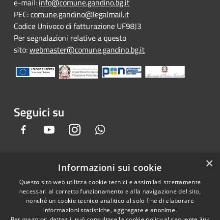
e-mail:
info@comune.gandino.bg.it
PEC:
comune.gandino@legalmail.it
Codice Univoco di fatturazione UF98J3
Per segnalazioni relative a questo
sito:
webmaster@comune.gandino.bg.it
Seguici su
Facebook
Youtube
Instagram
Whatsapp
×
Informazioni sui cookie
RSS
Copyright © 2026 • Comune di
Questo sito web utilizza cookie tecnici e assimilati strettamente
Accessibilità
Gandino • Powered by
necessari al corretto funzionamento e alla navigazione del sito,
Privacy
Municipium
Accesso
•
nonché un cookie tecnico analitico al solo fine di elaborare
informazioni statistiche, aggregate e anonime.
Cookie
redazione
Per maggiori dettagli, può consultare la cookie policy al seguente
link