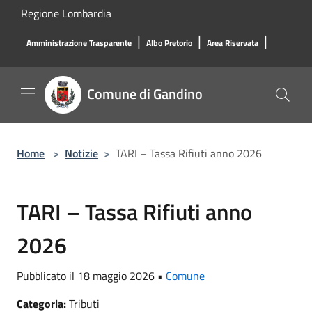
Salta al contenuto principale
Regione Lombardia
|
|
|
Amministrazione Trasparente
Albo Pretorio
Area Riservata
Comune di Gandino
Home
>
Notizie
>
TARI – Tassa Rifiuti anno 2026
TARI – Tassa Rifiuti anno
2026
Pubblicato il 18 maggio 2026 •
Comune
Categoria:
Tributi