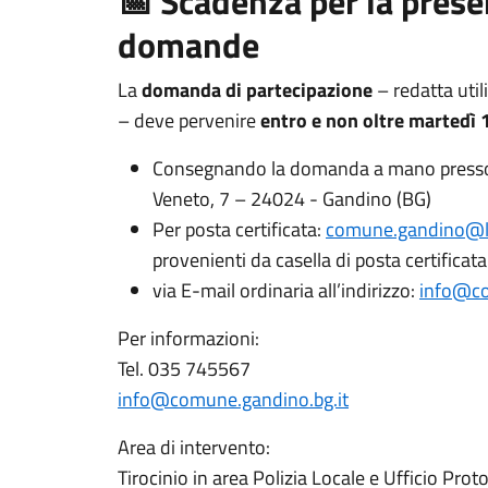
📅 Scadenza per la prese
domande
La
domanda di partecipazione
– redatta uti
– deve pervenire
entro e non oltre martedì
Consegnando la domanda a mano presso l'
Veneto, 7 – 24024 - Gandino (BG)
Per posta certificata:
comune.gandino@le
provenienti da casella di posta certificat
via E-mail ordinaria all’indirizzo:
info@co
Per informazioni:
Tel. 035 745567
info@comune.gandino.bg.it
Area di intervento:
Tirocinio in area Polizia Locale e Ufficio Prot