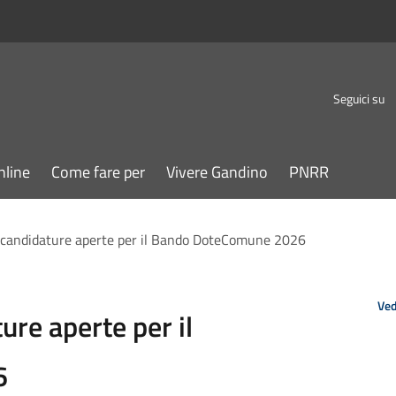
Seguici su
nline
Come fare per
Vivere Gandino
PNRR
: candidature aperte per il Bando DoteComune 2026
Ved
ure aperte per il
6