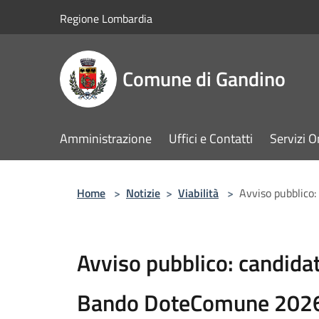
Salta al contenuto principale
Regione Lombardia
Comune di Gandino
Amministrazione
Uffici e Contatti
Servizi O
Home
>
Notizie
>
Viabilità
>
Avviso pubblico
Avviso pubblico: candidat
Bando DoteComune 202