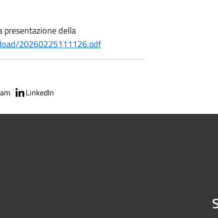
a presentazione della
nload/20260225111126.pdf
ram
LinkedIn
S