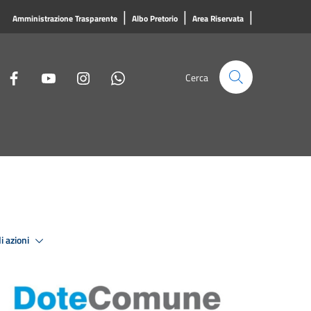
|
|
|
Amministrazione Trasparente
Albo Pretorio
Area Riservata
Cerca
i azioni