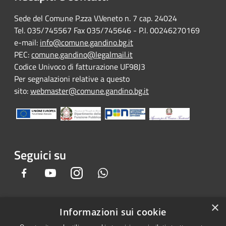
Sede del Comune P.zza V.Veneto n. 7 cap. 24024
Tel. 035/745567 Fax 035/745646 - P.I. 00246270169
e-mail:
info@comune.gandino.bg.it
PEC:
comune.gandino@legalmail.it
Codice Univoco di fatturazione UF98J3
Per segnalazioni relative a questo
sito:
webmaster@comune.gandino.bg.it
Seguici su
Facebook
Youtube
Instagram
Whatsapp
×
Informazioni sui cookie
RSS
Copyright © 2026 • Comune di