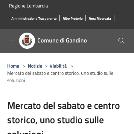
Salta al contenuto principale
Regione Lombardia
|
|
|
Amministrazione Trasparente
Albo Pretorio
Area Riservata
Comune di Gandino
Home
>
Notizie
>
Viabilità
>
Mercato del sabato e centro storico, uno studio sulle
soluzioni
Mercato del sabato e centro
storico, uno studio sulle