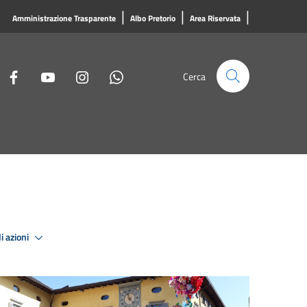
|
|
|
Amministrazione Trasparente
Albo Pretorio
Area Riservata
Cerca
i azioni