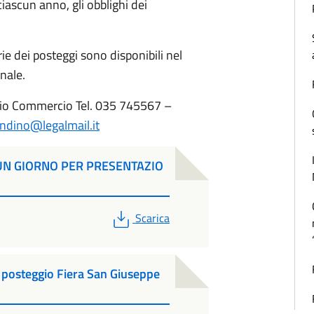
 ciascun anno, gli obblighi dei
trie dei posteggi sono disponibili nel
nale.
cio Commercio Tel. 035 745567 –
dino@legalmail.it
 UN GIORNO PER PRESENTAZIO
PDF
Scarica
posteggio Fiera San Giuseppe