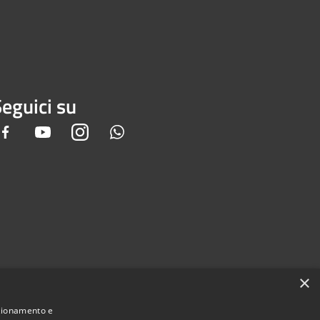
eguici su
Facebook
Youtube
Instagram
Whatsapp
×
nzionamento e