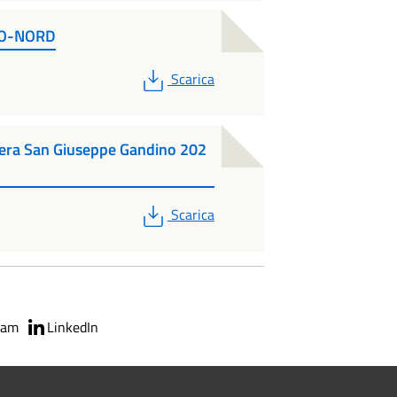
RO-NORD
PDF
Scarica
iera San Giuseppe Gandino 202
PDF
Scarica
ram
LinkedIn