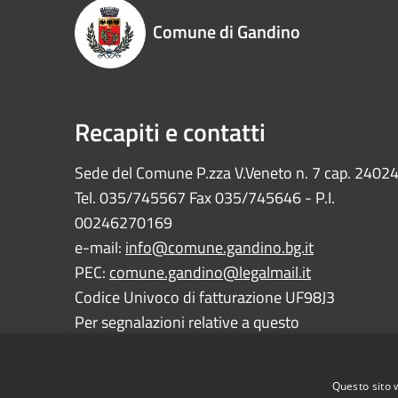
Comune di Gandino
Recapiti e contatti
Sede del Comune P.zza V.Veneto n. 7 cap. 2402
Tel. 035/745567 Fax 035/745646 - P.I.
00246270169
e-mail:
info@comune.gandino.bg.it
PEC:
comune.gandino@legalmail.it
Codice Univoco di fatturazione UF98J3
Per segnalazioni relative a questo
sito:
webmaster@comune.gandino.bg.it
Questo sito 