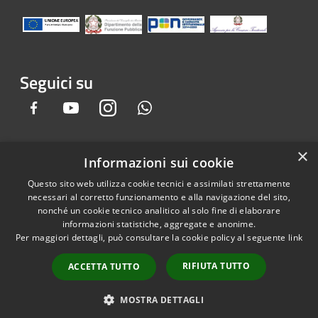
Seguici su
Facebook
Youtube
Instagram
Whatsapp
×
Informazioni sui cookie
RSS
Copyright © 2026 • Comune di
Questo sito web utilizza cookie tecnici e assimilati strettamente
Accessibilità
Gandino • Powered by
necessari al corretto funzionamento e alla navigazione del sito,
Privacy
Municipium
Accesso
•
nonché un cookie tecnico analitico al solo fine di elaborare
informazioni statistiche, aggregate e anonime.
Cookie
redazione
Per maggiori dettagli, può consultare la cookie policy al seguente
link
Mappa del sito
Credits
RIFIUTA TUTTO
ACCETTA TUTTO
Dichiarazione e Feedback
accessibilità sito e app
MOSTRA DETTAGLI