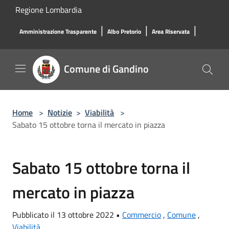
Salta al contenuto principale
Regione Lombardia
|
|
|
Amministrazione Trasparente
Albo Pretorio
Area Riservata
Comune di Gandino
Home
>
Notizie
>
Viabilità
>
Sabato 15 ottobre torna il mercato in piazza
Sabato 15 ottobre torna il
mercato in piazza
Pubblicato il 13 ottobre 2022 •
Commercio
,
Comune
,
Viabilità