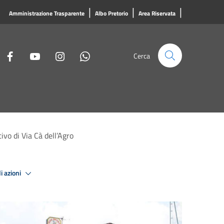
|
|
|
Amministrazione Trasparente
Albo Pretorio
Area Riservata
Cerca
vo di Via Cà dell’Agro
i azioni