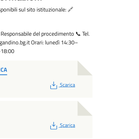
onibili sul sito istituzionale: 🔗
 Responsabile del procedimento 📞 Tel.
ndino.bg.it Orari: lunedì 14:30–
–18:00
ICA
PDF
Scarica
PDF
Scarica