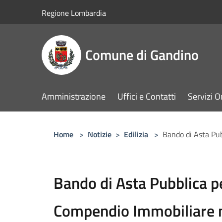
Salta al contenuto principale
Regione Lombardia
Comune di Gandino
Amministrazione
Uffici e Contatti
Servizi O
Home
>
Notizie
>
Edilizia
>
Bando di Asta Pub
Bando di Asta Pubblica pe
Compendio Immobiliare n