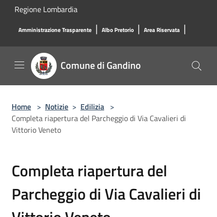
Salta al contenuto principale
Regione Lombardia
|
|
|
Amministrazione Trasparente
Albo Pretorio
Area Riservata
Comune di Gandino
Home
>
Notizie
>
Edilizia
>
Completa riapertura del Parcheggio di Via Cavalieri di
Vittorio Veneto
Completa riapertura del
Parcheggio di Via Cavalieri di