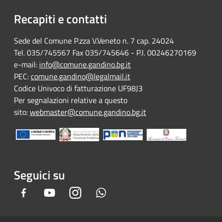
Recapiti e contatti
Sede del Comune P.zza V.Veneto n. 7 cap. 24024
Tel. 035/745567 Fax 035/745646 - P.I. 00246270169
e-mail:
info@comune.gandino.bg.it
PEC:
comune.gandino@legalmail.it
Codice Univoco di fatturazione UF98J3
Per segnalazioni relative a questo
sito:
webmaster@comune.gandino.bg.it
Seguici su
Facebook
Youtube
Instagram
Whatsapp