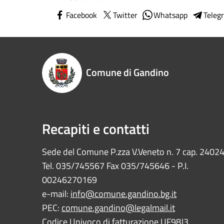
Facebook
Twitter
Whatsapp
Teleg
Comune di Gandino
Recapiti e contatti
Sede del Comune P.zza V.Veneto n. 7 cap. 2402
Tel. 035/745567 Fax 035/745646 - P.I.
00246270169
e-mail:
info@comune.gandino.bg.it
PEC:
comune.gandino@legalmail.it
Codice Univoco di fatturazione UF98J3