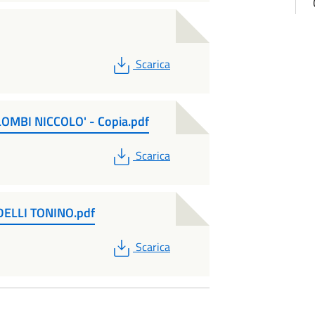
PDF
Scarica
OMBI NICCOLO' - Copia.pdf
PDF
Scarica
ELLI TONINO.pdf
PDF
Scarica