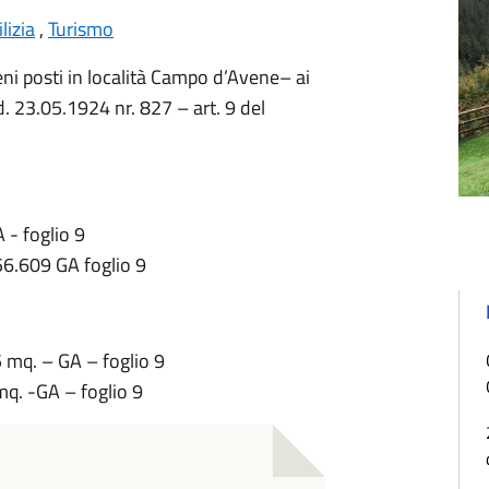
lizia
,
Turismo
eni posti in località Campo d’Avene– ai
r.d. 23.05.1924 nr. 827 – art. 9 del
- foglio 9
6.609 GA foglio 9
 mq. – GA – foglio 9
q. -GA – foglio 9