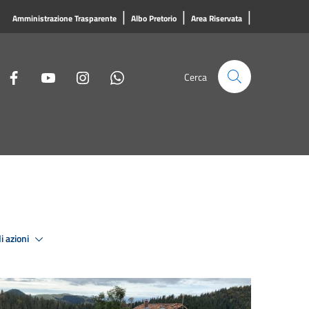
|
|
|
Amministrazione Trasparente
Albo Pretorio
Area Riservata
Cerca
i azioni