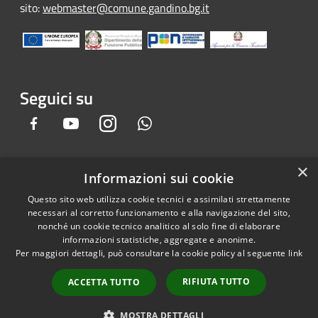
sito:
webmaster@comune.gandino.bg.it
Seguici su
Facebook
Youtube
Instagram
Whatsapp
×
Informazioni sui cookie
RSS
Copyright © 2026 • Comune di
Questo sito web utilizza cookie tecnici e assimilati strettamente
Accessibilità
Gandino • Powered by
necessari al corretto funzionamento e alla navigazione del sito,
Privacy
Municipium
Accesso
•
nonché un cookie tecnico analitico al solo fine di elaborare
informazioni statistiche, aggregate e anonime.
Cookie
redazione
Per maggiori dettagli, può consultare la cookie policy al seguente
link
Mappa del sito
Credits
RIFIUTA TUTTO
ACCETTA TUTTO
Dichiarazione e Feedback
accessibilità sito e app
MOSTRA DETTAGLI