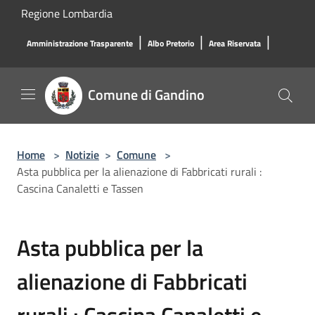
Salta al contenuto principale
Regione Lombardia
|
|
|
Amministrazione Trasparente
Albo Pretorio
Area Riservata
Comune di Gandino
Home
>
Notizie
>
Comune
>
Asta pubblica per la alienazione di Fabbricati rurali :
Cascina Canaletti e Tassen
Asta pubblica per la
alienazione di Fabbricati