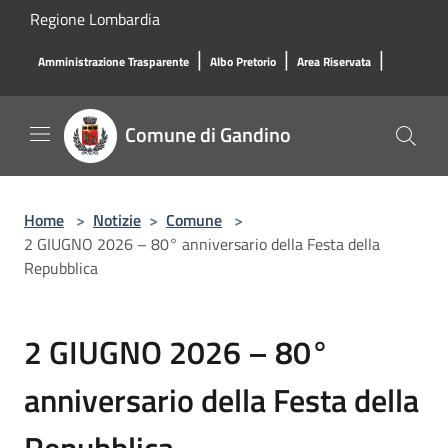
Salta al contenuto principale
Regione Lombardia
|
|
|
Amministrazione Trasparente
Albo Pretorio
Area Riservata
Comune di Gandino
Home
>
Notizie
>
Comune
>
2 GIUGNO 2026 – 80° anniversario della Festa della
Repubblica
2 GIUGNO 2026 – 80°
anniversario della Festa della