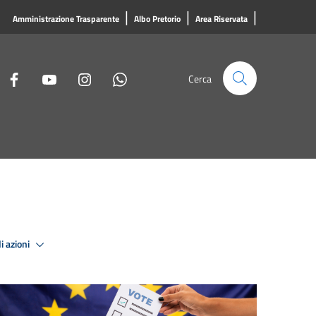
|
|
|
Amministrazione Trasparente
Albo Pretorio
Area Riservata
Cerca
i azioni