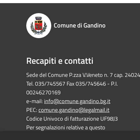
Comune di Gandino
Recapiti e contatti
Sede del Comune P.zza V.Veneto n. 7 cap. 2402
Tel. 035/745567 Fax 035/745646 - P.I.
00246270169
e-mail:
info@comune.gandino.bg.it
PEC:
comune.gandino@legalmail.it
Codice Univoco di fatturazione UF98J3
Per segnalazioni relative a questo
sito:
webmaster@comune.gandino.bg.it