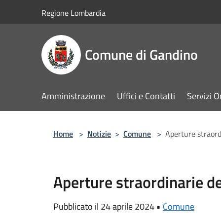
Salta al contenuto principale
Regione Lombardia
Comune di Gandino
Amministrazione
Uffici e Contatti
Servizi O
Home
>
Notizie
>
Comune
>
Aperture straordi
Aperture straordinarie del
Pubblicato il 24 aprile 2024 •
Comune